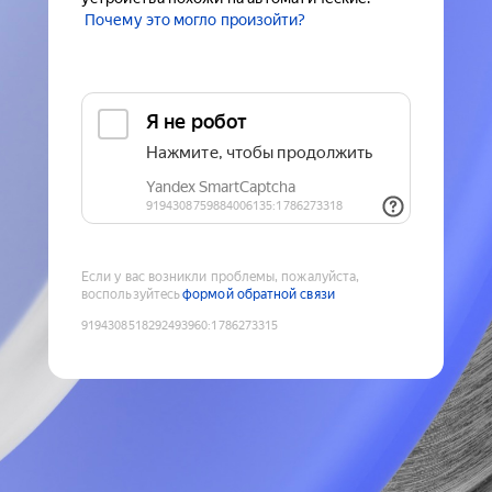
Почему это могло произойти?
Если у вас возникли проблемы, пожалуйста,
воспользуйтесь
формой обратной связи
9194308518292493960
:
1786273315