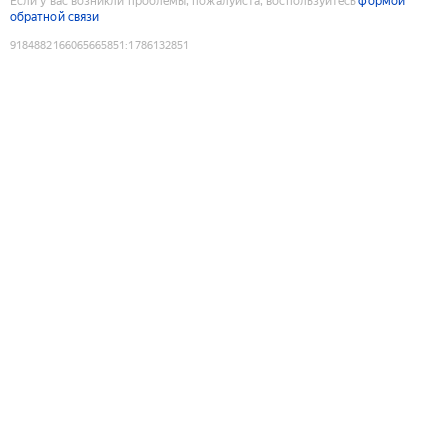
Если у вас возникли проблемы, пожалуйста, воспользуйтесь
формой
обратной связи
9184882166065665851
:
1786132851