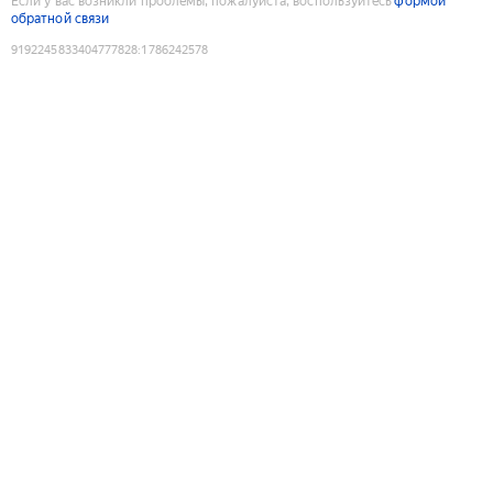
Если у вас возникли проблемы, пожалуйста, воспользуйтесь
формой
обратной связи
9192245833404777828
:
1786242578