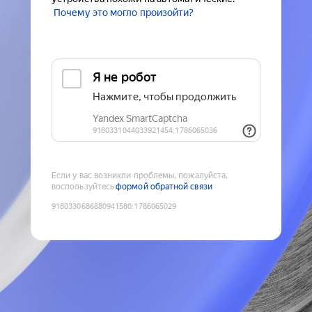
Почему это могло произойти?
Если у вас возникли проблемы, пожалуйста,
воспользуйтесь
формой обратной связи
9180330686880941580
:
1786065029