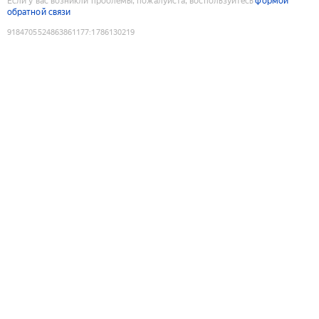
Если у вас возникли проблемы, пожалуйста, воспользуйтесь
формой
обратной связи
9184705524863861177
:
1786130219