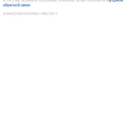
Если у вас возникли проблемы, пожалуйста, воспользуйтесь
формой
обратной связи
9194422348347607944
:
1786275011