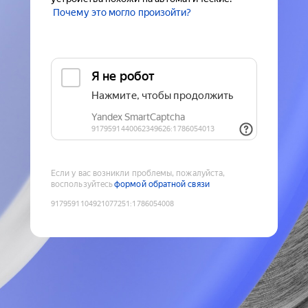
Почему это могло произойти?
Если у вас возникли проблемы, пожалуйста,
воспользуйтесь
формой обратной связи
9179591104921077251
:
1786054008