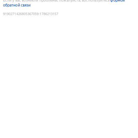
Если у вас возникли проблемы, пожалуйста, воспользуйтесь
формой
обратной связи
9190271426805367059
:
1786213157