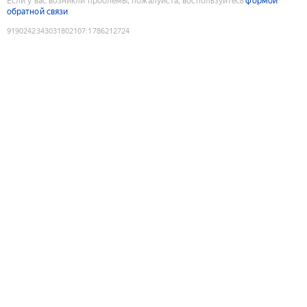
Если у вас возникли проблемы, пожалуйста, воспользуйтесь
формой
обратной связи
9190242343031802107
:
1786212724