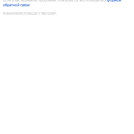
Если у вас возникли проблемы, пожалуйста, воспользуйтесь
формой
обратной связи
9184243930570165230
:
1786123341