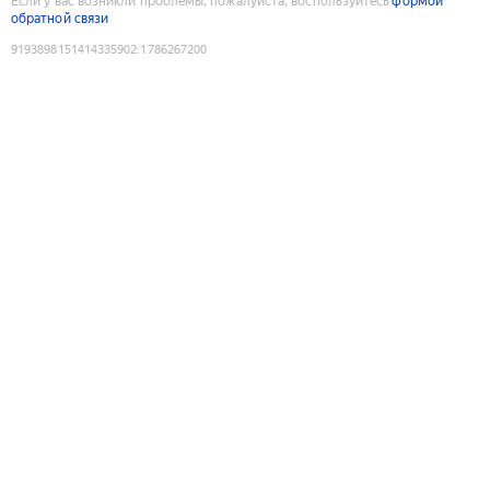
Если у вас возникли проблемы, пожалуйста, воспользуйтесь
формой
обратной связи
9193898151414335902
:
1786267200