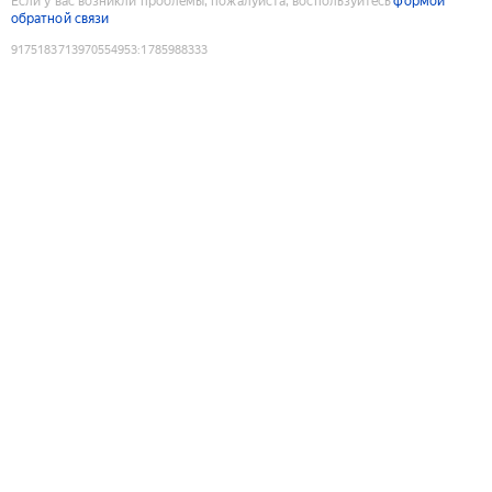
Если у вас возникли проблемы, пожалуйста, воспользуйтесь
формой
обратной связи
9175183713970554953
:
1785988333