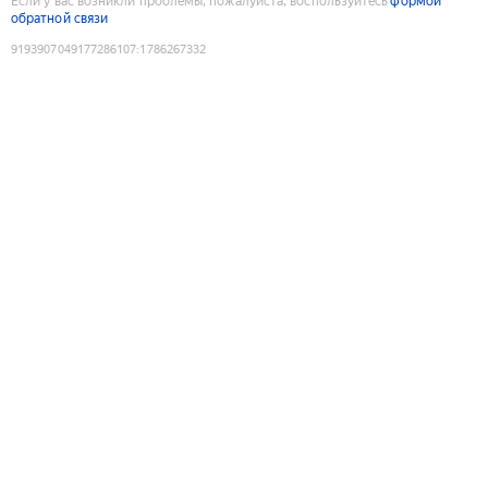
Если у вас возникли проблемы, пожалуйста, воспользуйтесь
формой
обратной связи
9193907049177286107
:
1786267332