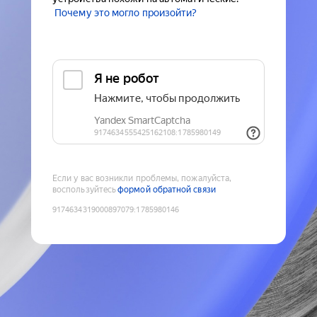
Почему это могло произойти?
Если у вас возникли проблемы, пожалуйста,
воспользуйтесь
формой обратной связи
9174634319000897079
:
1785980146