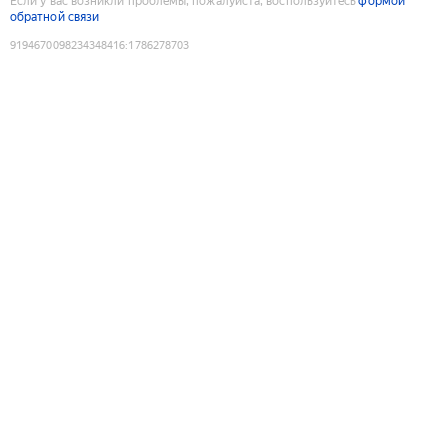
Если у вас возникли проблемы, пожалуйста, воспользуйтесь
формой
обратной связи
9194670098234348416
:
1786278703