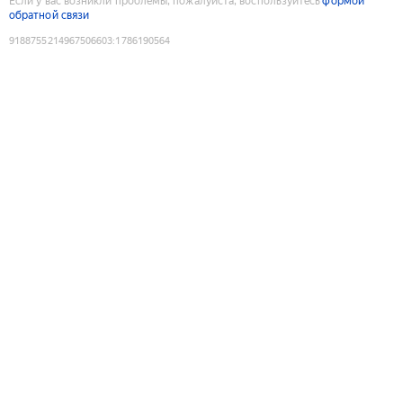
Если у вас возникли проблемы, пожалуйста, воспользуйтесь
формой
обратной связи
9188755214967506603
:
1786190564