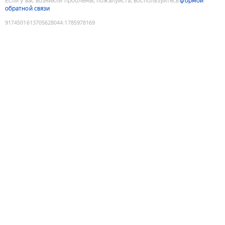
Если у вас возникли проблемы, пожалуйста, воспользуйтесь
формой
обратной связи
9174501613705628044
:
1785978169