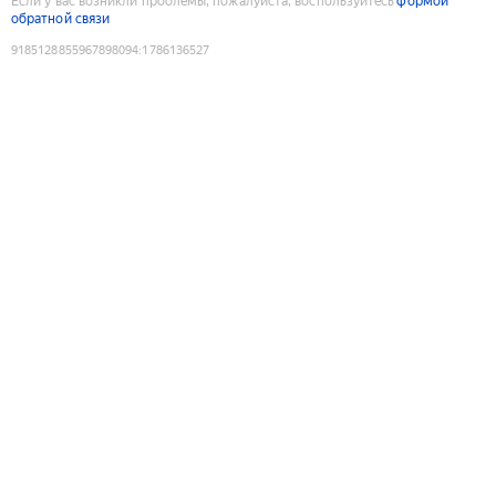
Если у вас возникли проблемы, пожалуйста, воспользуйтесь
формой
обратной связи
9185128855967898094
:
1786136527