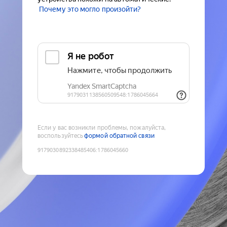
Почему это могло произойти?
Если у вас возникли проблемы, пожалуйста,
воспользуйтесь
формой обратной связи
9179030892338485406
:
1786045660