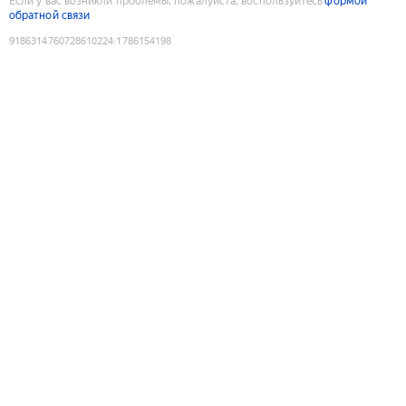
Если у вас возникли проблемы, пожалуйста, воспользуйтесь
формой
обратной связи
9186314760728610224
:
1786154198