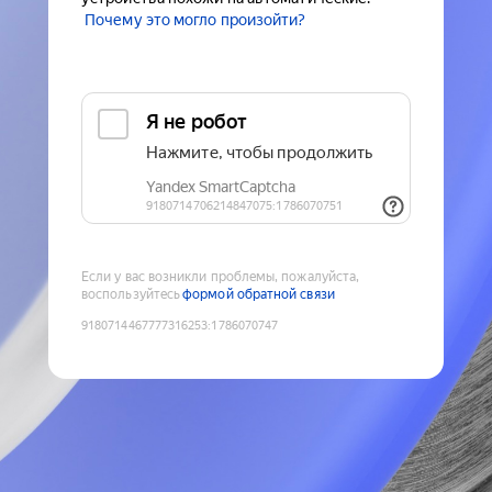
Почему это могло произойти?
Если у вас возникли проблемы, пожалуйста,
воспользуйтесь
формой обратной связи
9180714467777316253
:
1786070747