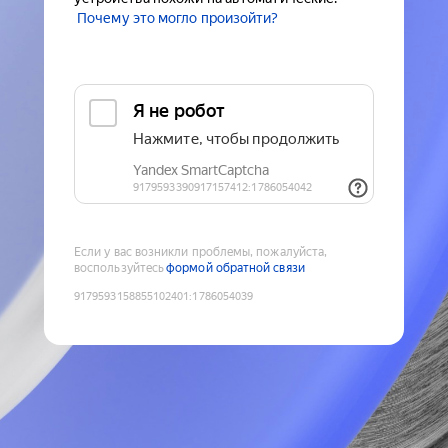
Почему это могло произойти?
Если у вас возникли проблемы, пожалуйста,
воспользуйтесь
формой обратной связи
9179593158855102401
:
1786054039