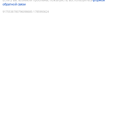
Если у вас возникли проблемы, пожалуйста, воспользуйтесь
формой
обратной связи
9175538780796098685
:
1785993624