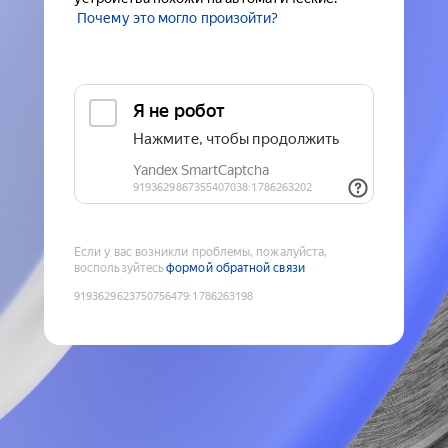
Почему это могло произойти?
Если у вас возникли проблемы, пожалуйста,
воспользуйтесь
формой обратной связи
9193629623750756479
:
1786263198