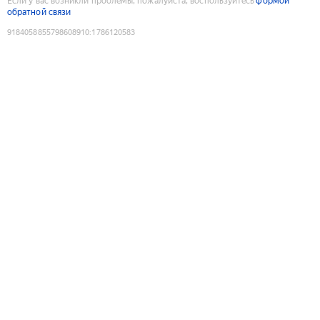
Если у вас возникли проблемы, пожалуйста, воспользуйтесь
формой
обратной связи
9184058855798608910
:
1786120583