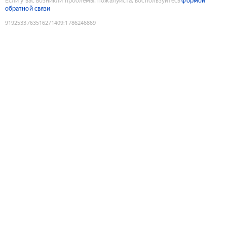
Если у вас возникли проблемы, пожалуйста, воспользуйтесь
формой
обратной связи
9192533763516271409
:
1786246869