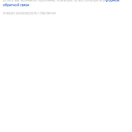
Если у вас возникли проблемы, пожалуйста, воспользуйтесь
формой
обратной связи
9189261204393823576
:
1786198104