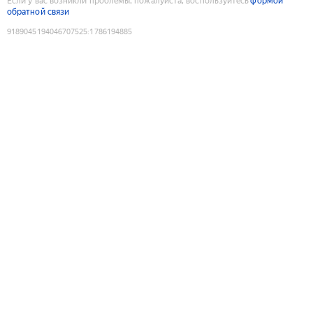
Если у вас возникли проблемы, пожалуйста, воспользуйтесь
формой
обратной связи
9189045194046707525
:
1786194885