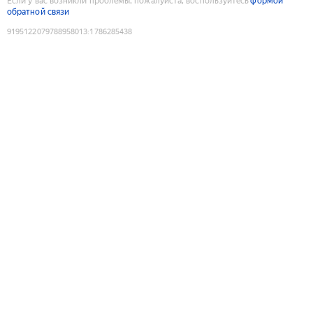
Если у вас возникли проблемы, пожалуйста, воспользуйтесь
формой
обратной связи
9195122079788958013
:
1786285438