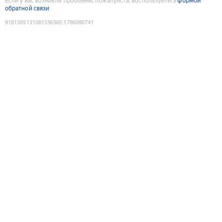
Если у вас возникли проблемы, пожалуйста, воспользуйтесь
формой
обратной связи
9181385131081336365
:
1786080741