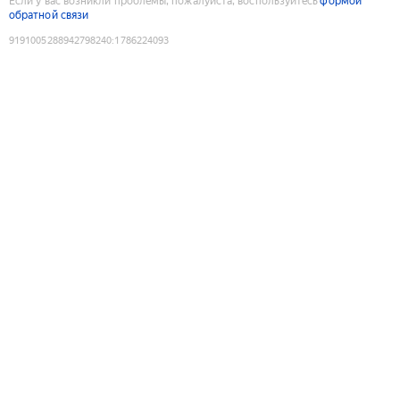
Если у вас возникли проблемы, пожалуйста, воспользуйтесь
формой
обратной связи
9191005288942798240
:
1786224093