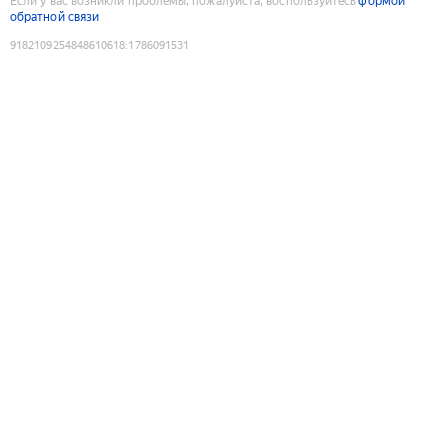
Если у вас возникли проблемы, пожалуйста, воспользуйтесь
формой
обратной связи
9182109254848610618
:
1786091531