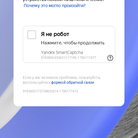
Почему это могло произойти?
Если у вас возникли проблемы, пожалуйста,
воспользуйтесь
формой обратной связи
9183850173739833514
:
1786117473