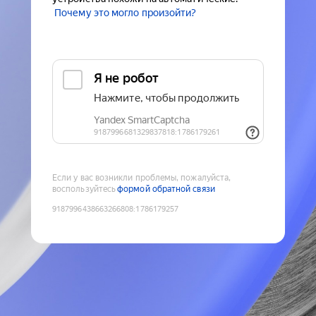
Почему это могло произойти?
Если у вас возникли проблемы, пожалуйста,
воспользуйтесь
формой обратной связи
9187996438663266808
:
1786179257