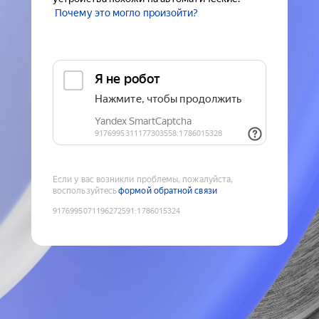
Почему это могло произойти?
Если у вас возникли проблемы, пожалуйста,
воспользуйтесь
формой обратной связи
9176995071196272591
:
1786015324