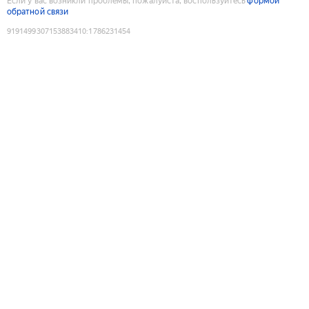
Если у вас возникли проблемы, пожалуйста, воспользуйтесь
формой
обратной связи
9191499307153883410
:
1786231454