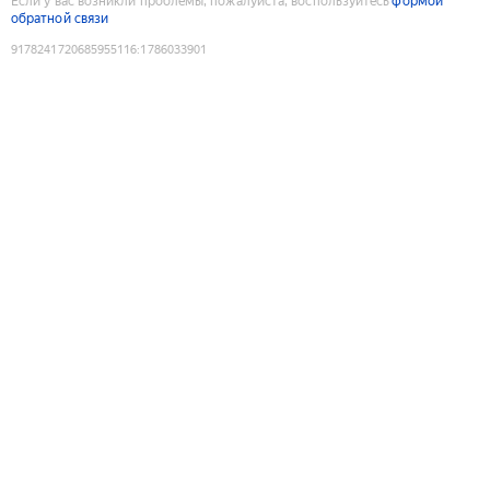
Если у вас возникли проблемы, пожалуйста, воспользуйтесь
формой
обратной связи
9178241720685955116
:
1786033901