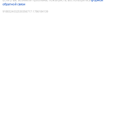
Если у вас возникли проблемы, пожалуйста, воспользуйтесь
формой
обратной связи
9188324032530356717
:
1786184139