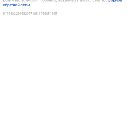
Если у вас возникли проблемы, пожалуйста, воспользуйтесь
формой
обратной связи
9179402291582077168
:
1786051195