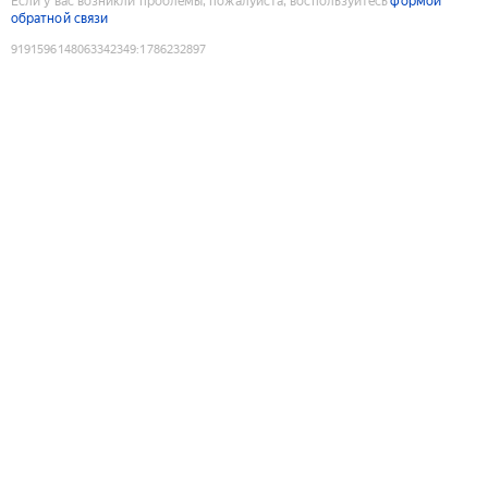
Если у вас возникли проблемы, пожалуйста, воспользуйтесь
формой
обратной связи
9191596148063342349
:
1786232897