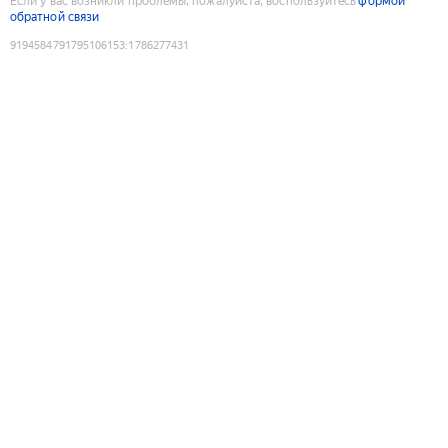
Если у вас возникли проблемы, пожалуйста, воспользуйтесь
формой
обратной связи
9194584791795106153
:
1786277431