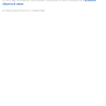
Если у вас возникли проблемы, пожалуйста, воспользуйтесь
формой
обратной связи
9176502384357541412
:
1786007983