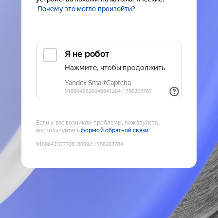
Почему это могло произойти?
Если у вас возникли проблемы, пожалуйста,
воспользуйтесь
формой обратной связи
9189642377708180992
:
1786203784