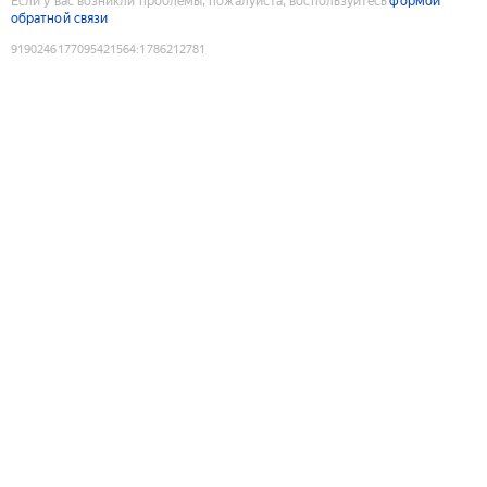
Если у вас возникли проблемы, пожалуйста, воспользуйтесь
формой
обратной связи
9190246177095421564
:
1786212781