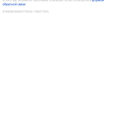
Если у вас возникли проблемы, пожалуйста, воспользуйтесь
формой
обратной связи
9194598300943779320
:
1786277633