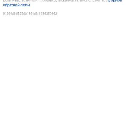
Если у вас возникли проблемы, пожалуйста, воспользуйтесь
формой
обратной связи
9199465632560189163
:
1786350162