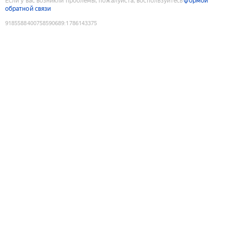
Если у вас возникли проблемы, пожалуйста, воспользуйтесь
формой
обратной связи
9185588400758590689
:
1786143375