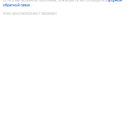
Если у вас возникли проблемы, пожалуйста, воспользуйтесь
формой
обратной связи
9195138431063425493
:
1786285681