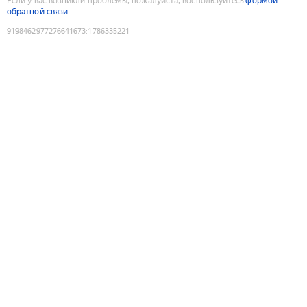
Если у вас возникли проблемы, пожалуйста, воспользуйтесь
формой
обратной связи
9198462977276641673
:
1786335221