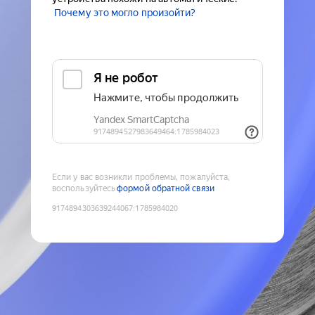
Почему это могло произойти?
Если у вас возникли проблемы, пожалуйста,
воспользуйтесь
формой обратной связи
9174894303639244067
:
1785984020